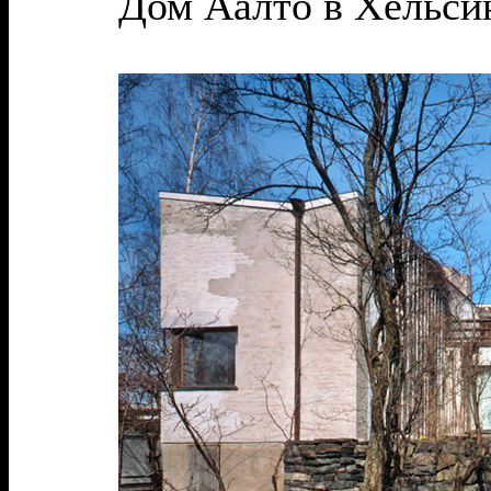
Дом Аалто в Хельси