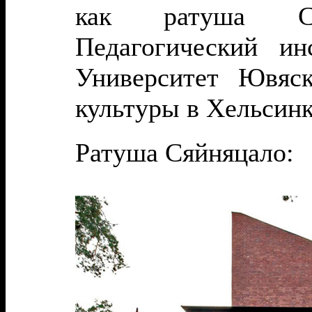
как ратуша Сяй
Педагогический и
Университет Ювяс
культуры в Хельсинк
Р
атуша Сяйняцало
: