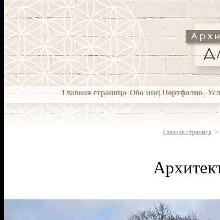
Главная страница
|
Обо мне
|
Портфолио
|
Усл
Главная страница
>
Архитект