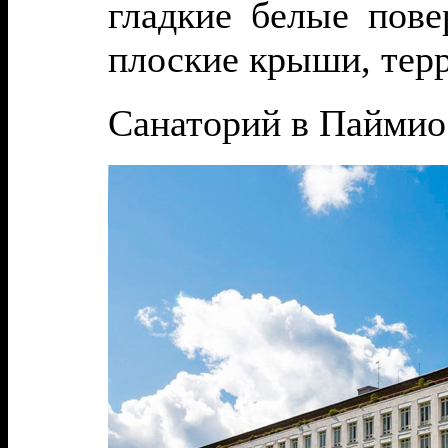
гладкие белые пове
плоские крыши, тер
С
анаторий в Паймио